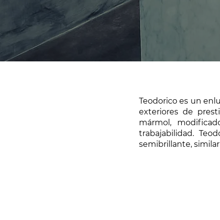
Teodorico es un enlu
exteriores de prest
mármol, modificado
trabajabilidad. Te
semibrillante, simila