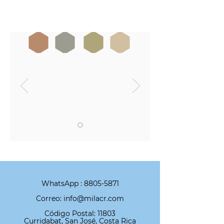
WhatsApp :
8805-5871
Correo: info@milacr.com
Código Postal: 11803
Curridabat, San José, Costa Rica