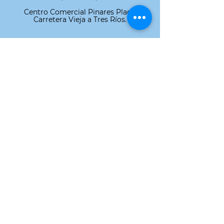
Centro Comercial Pinares Place,
Carretera Vieja a Tres Ríos.
Nuestras Marcas
Novacolor
ASD
¿Quiénes somos?
Nuestros Proyectos
Contactanos