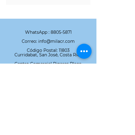
WhatsApp :
8805-5871
Correo: info@milacr.com
Código Postal: 11803
Curridabat, San José, Costa Rica
Centro Comercial Pinares Place,
Carretera Vieja a Tres Ríos.
Nuestras Marcas
Novacolor
ASD